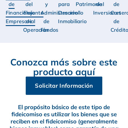
de
del
y
para
Patrimonial
de
de
Financiamiento
Flujo
Administración
Desarrollo
Inversiones
Carter
Empresarial
de
de
Inmobiliario
de
Operación
Fondos
Crédit
Conozca más sobre este
producto aquí
Solicitar Información
El propósito básico de este tipo de
fideicomiso es utilizar los bienes que se
reciben en el fideicomiso (generalmente