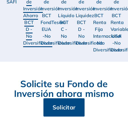
SAFI
de
de
de
de
de
de
Inversión
Inversión
Inversión
Inversión
Inversión
Inversi
Ahorro
BCT
Líquido
Liquidez
BCT
BCT
BCT
FondTesoro
BCT
BCT
Renta
Renta
D -
EUA
C -
D -
Fija
Variabl
No
-No
No
No
Internacional
USA
Diversificado
Diversificado
Diversificado
Diversificado
-No
-No
Diversificado
Diversi
Solicite su Fondo de
Inversión ahora mismo
Solicitar