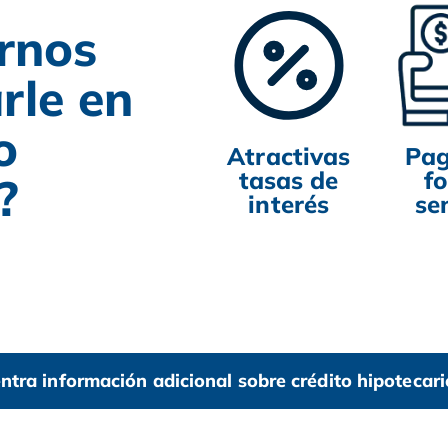
irnos
rle en
o
Atractivas
Pag
tasas de
f
?
interés
se
ntra información adicional sobre crédito hipotecari