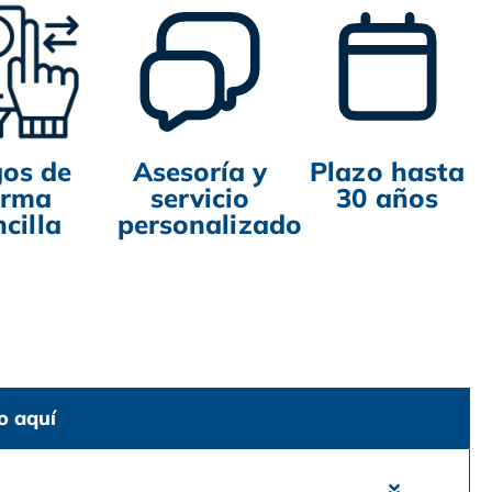
os de
Asesoría y
Plazo hasta
orma
servicio
30 años
ncilla
personalizado
o aquí